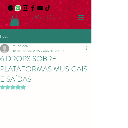
aMundiOca
Post
mundioca
18 de jan. de 2025
2 min de leitura
6 DROPS SOBRE
PLATAFORMAS MUSICAIS
E SAÍDAS
Avaliado com NaN de 5 estrelas.