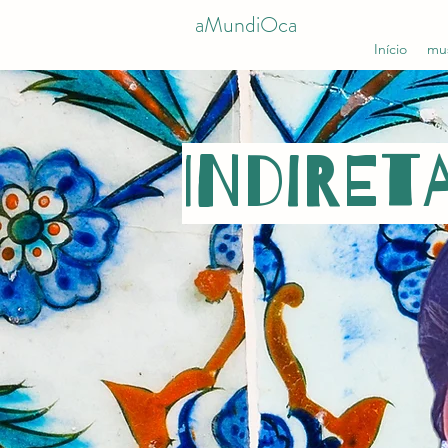
aMundiOca
Início
mu
INDIRET