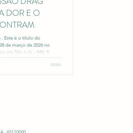
ISSÃO DRAG
A DOR E O
CONTRAM
. Este é o título do
 28 de março de 2026 no
on em São Luís – MA. E
oceano de cores, dores,
 se a presença desses
ginalizados em espaços de
 , 65110000