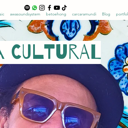
sic
awasoundsystem
betoehong
carcaramundi
Blog
portfol
A CULTURAL