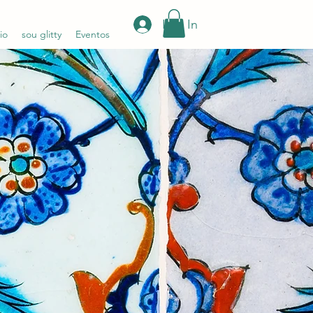
Log In
io
sou glitty
Eventos